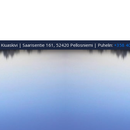
iuaskivi | Saarisentie 161, 52420 Pellosniemi | Puhelin:
+358 4